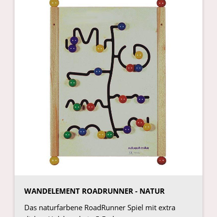
WANDELEMENT ROADRUNNER - NATUR
Das naturfarbene RoadRunner Spiel mit extra