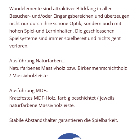
Wandelemente sind attraktiver Blickfang in allen
Besucher- und/oder Eingangsbereichen und überzeugen
nicht nur durch ihre schöne Optik, sondern auch mit
hohen Spiel-und Lerninhalten. Die geschlossenen
Spielsysteme sind immer spielbereit und nichts geht
verloren.
Ausführung Naturfarben...
Naturfarbenes Massivholz bzw. Birkenmehrschichtholz
/ Massivholzleiste.
Ausführung MDF...
Kratzfestes MDF-Holz, farbig beschichtet / jeweils
naturfarbene Massivholzleiste.
Stabile Abstandshalter garantieren die Spielbarkeit.