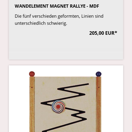
WANDELEMENT MAGNET RALLYE - MDF
Die fünf verschieden geformten, Linien sind
unterschiedlich schwierig.
205,00 EUR*