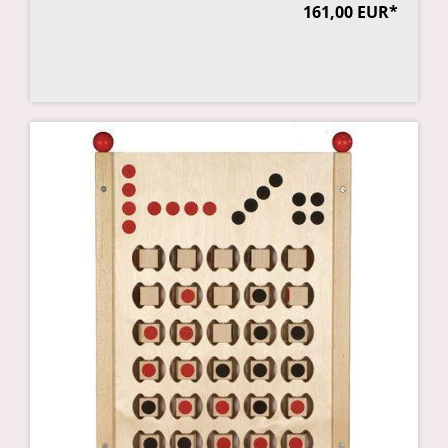
161,00 EUR*