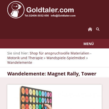
MENÜ
Sie sind hier:
Shop für anspruchsvolle Materialien -
Motorik und Therapie
»
Wandspiele-Spielmöbel
»
Wandelemente
Wandelemente: Magnet Rally, Tower