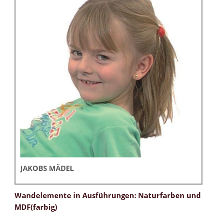
JAKOBS MÄDEL
Wandelemente in Ausführungen: Naturfarben und
MDF(farbig)