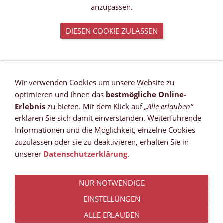
anzupassen.
DIESEN COOKIE ZULASSEN
Wir verwenden Cookies um unsere Website zu
VERTRAG WIDERRUFEN
optimieren und Ihnen das
bestmögliche Online-
Newsletter
Erlebnis
zu bieten. Mit dem Klick auf
„Alle erlauben“
Referenzen
erklären Sie sich damit einverstanden. Weiterführende
Zahlungsmöglichkeiten
Informationen und die Möglichkeit, einzelne Cookies
Versandkosten
zuzulassen oder sie zu deaktivieren, erhalten Sie in
Lieferzeit *
unserer
Datenschutzerklärung
.
Widerrufsrecht
Sitemap
NUR NOTWENDIGE
AGB
Datenschutz
EINSTELLUNGEN
Impressum
ALLE ERLAUBEN
Kontakt