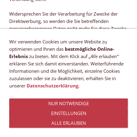
Widersprechen Sie der Verarbeitung für Zwecke der
Direktwerbung, so werden die Sie betreffenden
personenbezogenen Daten nicht mehr für diese Zwecke
verarbeitet.
Wir verwenden Cookies um unsere Website zu
optimieren und Ihnen das
bestmögliche Online-
Sie haben die Möglichkeit, im Zusammenhang mit der
Erlebnis
zu bieten. Mit dem Klick auf
„Alle erlauben“
Nutzung von Diensten der Informationsgesellschaft –
erklären Sie sich damit einverstanden. Weiterführende
ungeachtet der Richtlinie 2002/58/EG – Ihr
Informationen und die Möglichkeit, einzelne Cookies
Widerspruchsrecht mittels automatisierter Verfahren
zuzulassen oder sie zu deaktivieren, erhalten Sie in
auszuüben, bei denen technische Spezifikationen
unserer
Datenschutzerklärung
.
verwendet werden.
8) Recht auf Widerruf der datenschutzrechtlichen
NUR NOTWENDIGE
Einwilligungserklärung
EINSTELLUNGEN
Sie haben das Recht, Ihre datenschutzrechtliche
ALLE ERLAUBEN
Einwilligungserklärung jederzeit zu widerrufen. Durch
den Widerruf der Einwilligung wird die Rechtmäßigkeit