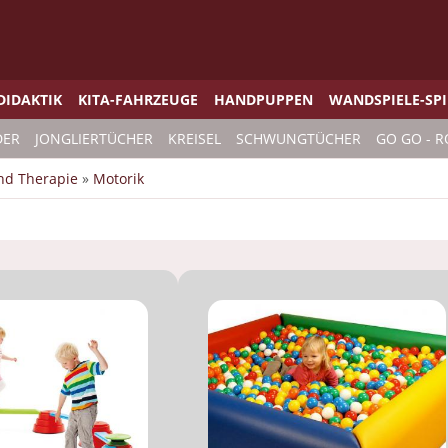
DIDAKTIK
KITA-FAHRZEUGE
HANDPUPPEN
WANDSPIELE-SP
DER
JONGLIERTÜCHER
KREISEL
SCHWUNGTÜCHER
GO GO - R
und Therapie
»
Motorik