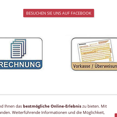
BESUCHEN SIE UNS AUF FACEBOOK
nd Ihnen das
bestmögliche Online-Erlebnis
zu bieten. Mit
VERTRAG WIDERRUFEN
tanden. Weiterführende Informationen und die Möglichkeit,