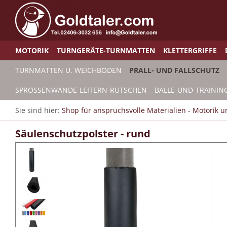
MOTORIK
TURNGERÄTE-TURNMATTEN
KLETTERGRIFFE
TURNMATTEN U. WEICHBÖDEN
PRALL- UND FALLSCHUTZ
SPROSSENWÄNDE-LEITERN-RUTSCHEN
BÄLLE-UND-TRAININ
Sie sind hier:
Shop für anspruchsvolle Materialien - Motorik 
Säulenschutzpolster - rund