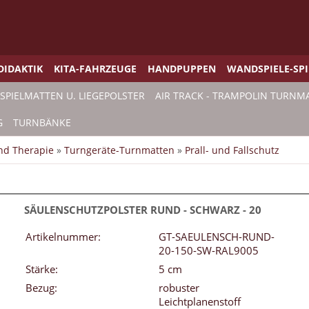
DIDAKTIK
KITA-FAHRZEUGE
HANDPUPPEN
WANDSPIELE-SP
SPIELMATTEN U. LIEGEPOLSTER
AIR TRACK - TRAMPOLIN TURNM
G
TURNBÄNKE
und Therapie
»
Turngeräte-Turnmatten
»
Prall- und Fallschutz
SÄULENSCHUTZPOLSTER RUND - SCHWARZ - 20
Artikelnummer:
GT-SAEULENSCH-RUND-
20-150-SW-RAL9005
Stärke:
5 cm
Bezug:
robuster
Leichtplanenstoff