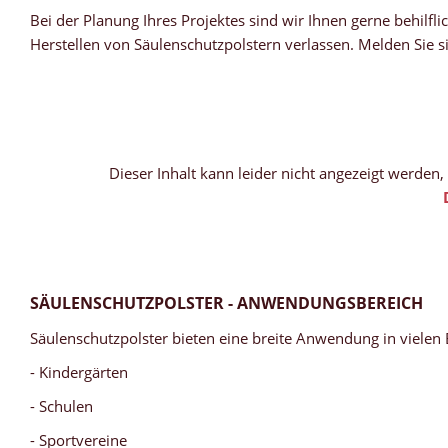
Bei der Planung Ihres Projektes sind wir Ihnen gerne behilfl
Herstellen von Säulenschutzpolstern verlassen. Melden Sie s
SÄULENSCHUTZPOLSTER IN TURNHALLE
Dieser Inhalt kann leider nicht angezeigt werden
SÄULENSCHUTZPOLSTER FÜR MEHR SICHERHEIT
SÄULENSCHUTZPOLSTER - ANWENDUNGSBEREICH
Säulenschutzpolster bieten eine breite Anwendung in vielen 
SÄULENSCHUTZPOLSTER MIT SPONSORENLOGO
- Kindergärten
SÄULENSCHUTZPOLSTER AUS REISSFESTEM LEICHTPLANENST
SÄULENSCHUTZPOLSTER SONDERANFERTIGUNGEN
SÄULENSCHUTZPOLSTER FÜR FLUTLICHTMAST
- Schulen
- Sportvereine