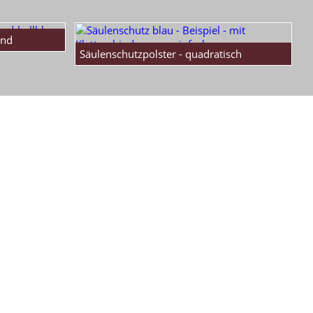
and
Säulenschutzpolster - quadratisch