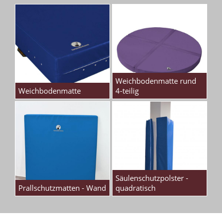
Weichbodenmatte rund
Weichbodenmatte
4-teilig
Säulenschutzpolster -
Prallschutzmatten - Wand
quadratisch