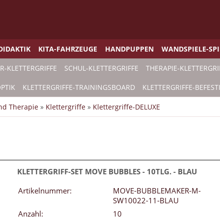
DIDAKTIK
KITA-FAHRZEUGE
HANDPUPPEN
WANDSPIELE-SP
R-KLETTERGRIFFE
SCHUL-KLETTERGRIFFE
THERAPIE-KLETTERGRI
PTIK
KLETTERGRIFFE-TRAININGSBOARD
KLETTERGRIFFE-BEFES
und Therapie
»
Klettergriffe
»
Klettergriffe-DELUXE
KLETTERGRIFF-SET MOVE BUBBLES - 10TLG. - BLAU
Artikelnummer:
MOVE-BUBBLEMAKER-M-
SW10022-11-BLAU
Anzahl:
10