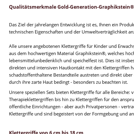
Qualitätsmerkmale Gold-Generation-Graphikstein®K
Das Ziel der jahrelangen Entwicklung ist es, Ihnen ein Prod
technischen Eigenschaften und der Umweltverträglichkeit anzu
Alle unsere angebotenen Klettergriffe für Kinder und Erwachs
aus dem hochwertigen Material Graphikstein®, welches höch
lebensmittelunbedenklich und speichelfest ist. Dies ist insb
direkten und intensiven Hautkontakt mit den Klettergriffen h
schadstoffenthaltene Bestandteile austreten und direkt über
durch ihre zarte Haut bedingt - besonders zu beachten ist.
Unsere speziellen Sets bieten Klettergriffe für alle Bereiche:
Therapieklettergriffen bis hin zu Klettergriffen für den anspr
öffentliche Einrichtungen - aber auch Privatpersonen - vert
Klettergriffe und sind begeistert von der Formgebung und a
Klettergriffe von 6 cm bis 18 cm