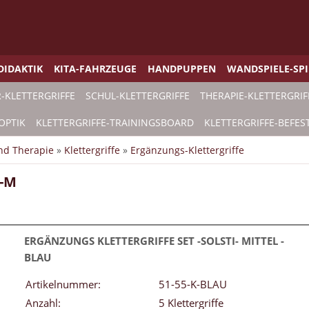
DIDAKTIK
KITA-FAHRZEUGE
HANDPUPPEN
WANDSPIELE-SP
-KLETTERGRIFFE
SCHUL-KLETTERGRIFFE
THERAPIE-KLETTERGRIF
OPTIK
KLETTERGRIFFE-TRAININGSBOARD
KLETTERGRIFFE-BEFES
und Therapie
»
Klettergriffe
»
Ergänzungs-Klettergriffe
l-M
ERGÄNZUNGS KLETTERGRIFFE SET -SOLSTI- MITTEL -
BLAU
Artikelnummer:
51-55-K-BLAU
Anzahl:
5 Klettergriffe