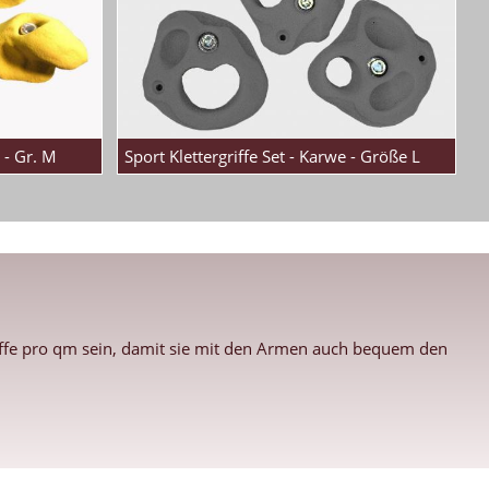
 - Gr. M
Sport Klettergriffe Set - Karwe - Größe L
riffe pro qm sein, damit sie mit den Armen auch bequem den