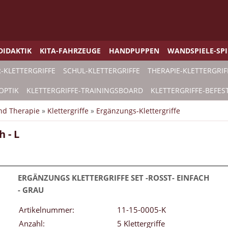
DIDAKTIK
KITA-FAHRZEUGE
HANDPUPPEN
WANDSPIELE-SP
-KLETTERGRIFFE
SCHUL-KLETTERGRIFFE
THERAPIE-KLETTERGRIF
OPTIK
KLETTERGRIFFE-TRAININGSBOARD
KLETTERGRIFFE-BEFES
und Therapie
»
Klettergriffe
»
Ergänzungs-Klettergriffe
 - L
ERGÄNZUNGS KLETTERGRIFFE SET -ROSST- EINFACH
- GRAU
Artikelnummer:
11-15-0005-K
Anzahl:
5 Klettergriffe