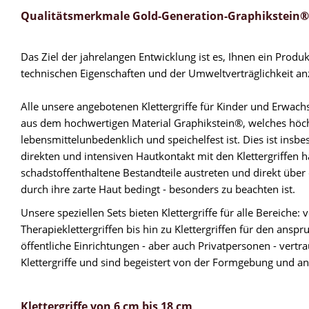
Qualitätsmerkmale Gold-Generation-Graphikstein®K
Das Ziel der jahrelangen Entwicklung ist es, Ihnen ein Prod
technischen Eigenschaften und der Umweltverträglichkeit anzu
Alle unsere angebotenen Klettergriffe für Kinder und Erwachs
aus dem hochwertigen Material Graphikstein®, welches höch
lebensmittelunbedenklich und speichelfest ist. Dies ist insb
direkten und intensiven Hautkontakt mit den Klettergriffen h
schadstoffenthaltene Bestandteile austreten und direkt über
durch ihre zarte Haut bedingt - besonders zu beachten ist.
Unsere speziellen Sets bieten Klettergriffe für alle Bereiche:
Therapieklettergriffen bis hin zu Klettergriffen für den anspr
öffentliche Einrichtungen - aber auch Privatpersonen - vert
Klettergriffe und sind begeistert von der Formgebung und a
Klettergriffe von 6 cm bis 18 cm