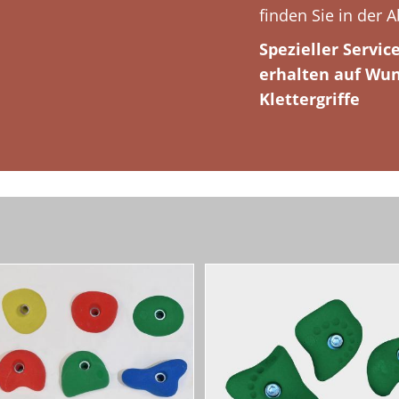
finden Sie in der 
Spezieller Servic
erhalten auf Wun
Klettergriffe